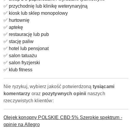
✅
przychodnię lub klinikę weterynaryjną
✅
kiosk lub sklep monopolowy
✅
hurtownię
✅
aptekę
✅
restaurację lub pub
✅
stację paliw
✅
hotel lub pensjonat
✅
salon tatuażu
✅
salon fryzjerski
✅
klub fitness
Nie ryzykuj, wybierz jakość potwierdzoną
tysiącami
komentarzy
oraz
pozytywnych opinii
naszych
rzeczywistych klientów:
Olejek konopny POLSKIE CBD 5% Szerokie spektrum -
opinie na Allegro