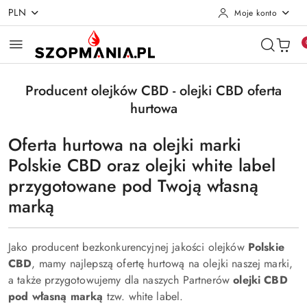
PLN
Moje konto
Przejdź do treści głównej
Przejdź do wyszukiwarki
Przejdź do moje konto
Przejdź do menu głównego
Przejdź do stopki
Producent olejków CBD - olejki CBD oferta
hurtowa
Oferta hurtowa na olejki marki
Polskie CBD oraz olejki white label
przygotowane pod Twoją własną
marką
Jako producent bezkonkurencyjnej jakości olejków
Polskie
CBD
, mamy najlepszą ofertę hurtową na olejki naszej marki,
a także przygotowujemy dla naszych Partnerów
olejki CBD
pod własną marką
tzw. white label.