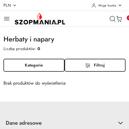
PLN
Moje konto
Przejdź do treści głównej
Przejdź do wyszukiwarki
Przejdź do moje konto
Przejdź do menu głównego
Przejdź do stopki
Herbaty i napary
Liczba produktów:
0
Kategorie
Filtruj
Brak produktów do wyświetlenia
Dane adresowe