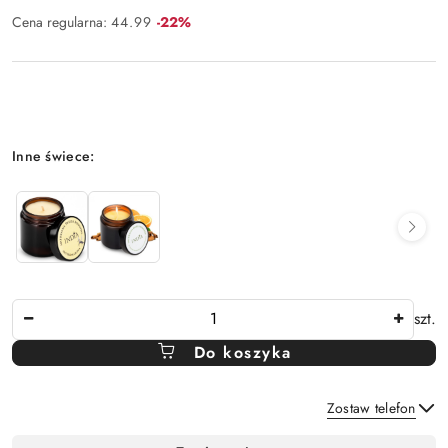
Rabat:
Cena regularna:
44.99
-22%
Wariant
Inne świece:
Ilość
szt.
Do koszyka
Zostaw telefon
Dostępność