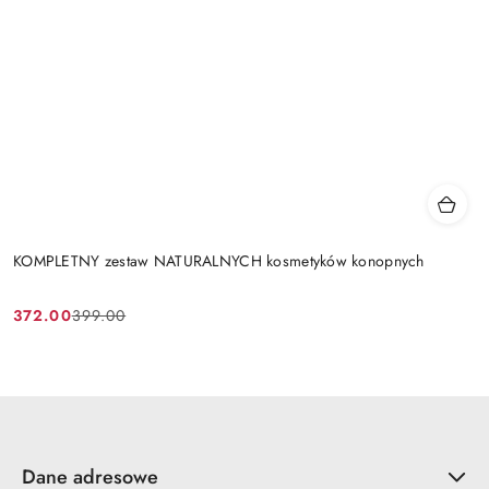
KOMPLETNY zestaw NATURALNYCH kosmetyków konopnych
372.00
399.00
Cena
Cena
promocyjna:
przed
promocją:
Dane adresowe