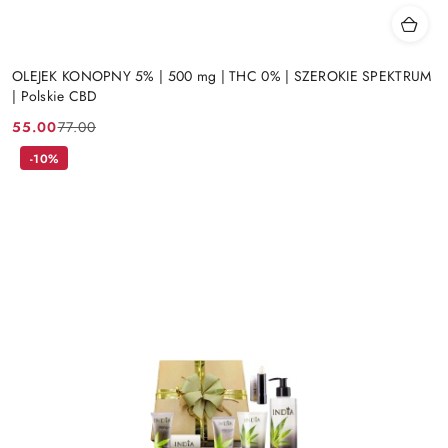
OLEJEK KONOPNY 5% | 500 mg | THC 0% | SZEROKIE SPEKTRUM
| Polskie CBD
55.00
77.00
Cena
Cena
promocyjna:
przed
-10%
promocją: