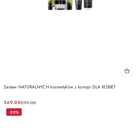
Zestaw NATURALNYCH kosmetyków z konopi DLA KOBIET
269.00
299.00
Cena
Cena
promocyjna:
przed
-20%
promocją: