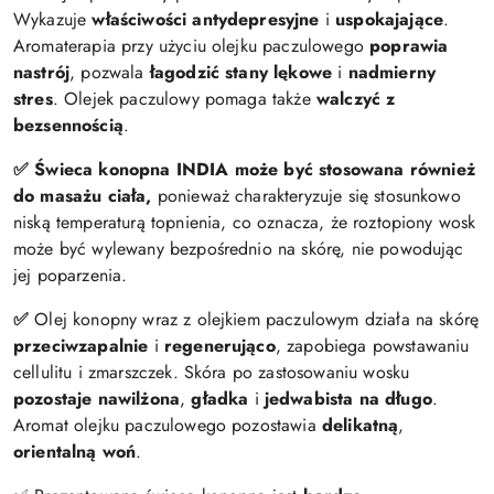
Wykazuje
właściwości antydepresyjne
i
uspokajające
.
Aro­ma­te­ra­pia przy uży­ciu olejku paczu­lo­wego
poprawia
nastrój
, pozwala
łagodzić stany lękowe
i
nadmierny
stres
. Olejek paczulowy pomaga także
walczyć z
bezsennością
.
✅ Świeca konopna INDIA może być stosowana również
do masażu ciała,
ponieważ charakteryzuje się stosunkowo
niską temperaturą topnienia, co oznacza, że roztopiony wosk
może być wylewany bezpośrednio na skórę, nie powodując
jej poparzenia.
✅
Olej konopny wraz z olejkiem paczulowym działa na skórę
przeciwzapalnie
i
regenerująco
, zapobiega powstawaniu
cellulitu i zmarszczek. Skóra po zastosowaniu wosku
pozostaje nawilżona
,
gładka
i
jedwabista na długo
.
Aromat olejku paczulowego pozostawia
delikatną
,
orientalną woń
.