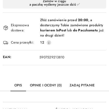
Zamów w ciągu
a paczkę wyślemy jeszcze dziś ✅
i
Wyślij
dostawa
Złóż zamówienie przed
20:00
, a
Ekspresowa
dostarczymy Tobie zamówione produkty
dostawa:
kurierem InPost
lub
do Paczkomatu
już
na drugi dzień!
Cena przesyłki:
12
EAN:
5907529213810
OPIS
OPINIE I OCENY (0)
ZADAJ PYTANIE