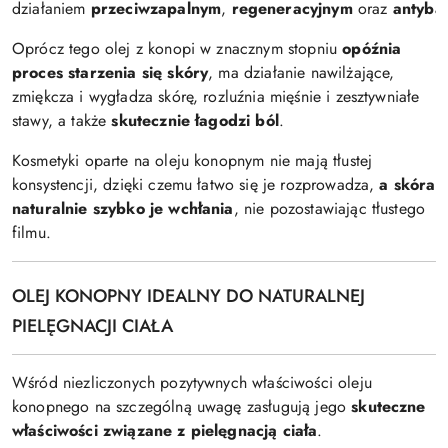
działaniem
przeciwzapalnym
,
regeneracyjnym
oraz
antyba
Oprócz tego olej z konopi w znacznym stopniu
opóźnia
proces starzenia się skóry
, ma działanie nawilżające,
zmiękcza i wygładza skórę, rozluźnia mięśnie i zesztywniałe
stawy, a także
skutecznie łagodzi ból
.
Kosmetyki oparte na oleju konopnym nie mają tłustej
konsystencji, dzięki czemu łatwo się je rozprowadza,
a skóra
naturalnie szybko je wchłania
, nie pozostawiając tłustego
filmu.
OLEJ KONOPNY IDEALNY DO NATURALNEJ
PIELĘGNACJI CIAŁA
Wśród niezliczonych pozytywnych właściwości oleju
konopnego na szczególną uwagę zasługują jego
skuteczne
właściwości związane z pielęgnacją ciała
.