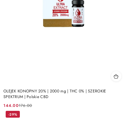
OLEJEK KONOPNY 20% | 2000 mg | THC 0% | SZEROKIE
SPEKTRUM | Polskie CBD
144.00
176.00
Cena
Cena
promocyjna:
przed
-29%
promocją: