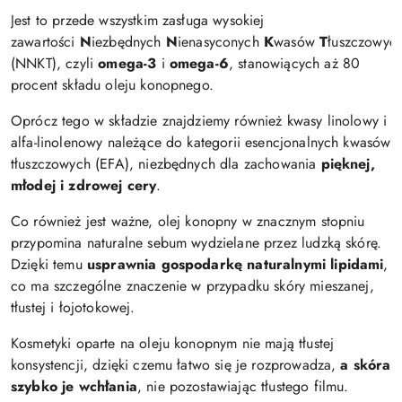
Jest to przede wszystkim zasługa wysokiej
zawartości
N
iezbędnych
N
ienasyconych
K
wasów
T
łuszczowyc
(NNKT), czyli
omega-3
i
omega-6
, stanowiących aż 80
procent składu oleju konopnego.
Oprócz tego w składzie znajdziemy również kwasy linolowy i
alfa-linolenowy należące do kategorii esencjonalnych kwasów
tłuszczowych (EFA), niezbędnych dla zachowania
pięknej,
młodej i zdrowej cery
.
Co również jest ważne, olej konopny w znacznym stopniu
przypomina naturalne sebum wydzielane przez ludzką skórę.
Dzięki temu
usprawnia gospodarkę naturalnymi lipidami
,
co ma szczególne znaczenie w przypadku skóry mieszanej,
tłustej i łojotokowej.
Kosmetyki oparte na oleju konopnym nie mają tłustej
konsystencji, dzięki czemu łatwo się je rozprowadza,
a skóra
szybko je wchłania
, nie pozostawiając tłustego filmu.