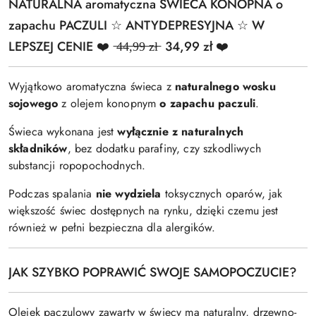
NATURALNA aromatyczna ŚWIECA KONOPNA o
zapachu PACZULI ☆ ANTYDEPRESYJNA ☆ W
LEPSZEJ CENIE ❤️ ̶4̶4̶,̶9̶9̶ ̶z̶ł̶ 34,99 zł ❤️
Wyjątkowo aromatyczna świeca z
naturalnego wosku
sojowego
z olejem konopnym
o zapachu paczuli
.
Świeca wykonana jest
wyłącznie z naturalnych
składników
, bez dodatku parafiny, czy szkodliwych
substancji ropopochodnych.
Podczas spalania
nie wydziela
toksycznych oparów, jak
większość świec dostępnych na rynku, dzięki czemu jest
również w pełni bezpieczna dla alergików.
JAK SZYBKO POPRAWIĆ SWOJE SAMOPOCZUCIE?
Olejek paczulowy zawarty w świecy ma naturalny, drzewno-