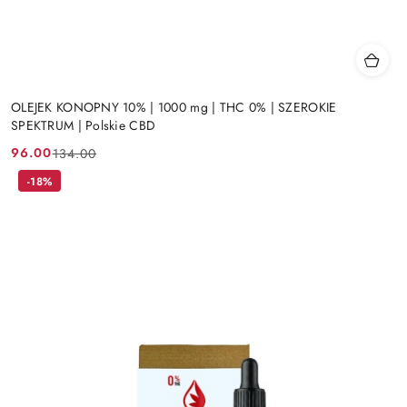
OLEJEK KONOPNY 10% | 1000 mg | THC 0% | SZEROKIE
SPEKTRUM | Polskie CBD
96.00
134.00
Cena
Cena
promocyjna:
przed
-18%
promocją: