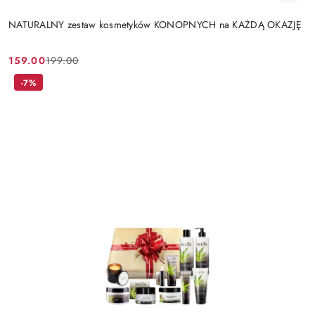
NATURALNY zestaw kosmetyków KONOPNYCH na KAŻDĄ OKAZJĘ
159.00
199.00
Cena
Cena
promocyjna:
przed
-7%
promocją: