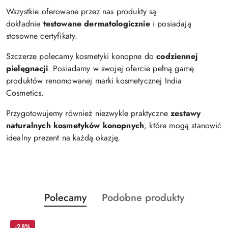
Wszystkie oferowane przez nas produkty są
dokładnie
testowane dermatologicznie
i posiadają
stosowne certyfikaty.
Szczerze polecamy kosmetyki konopne do
codziennej
pielęgnacji
. Posiadamy w swojej ofercie pełną gamę
produktów renomowanej marki kosmetycznej India
Cosmetics.
Przygotowujemy również niezwykle praktyczne
zestawy
naturalnych kosmetyków konopnych
, które mogą stanowić
idealny prezent na każdą okazję.
Produkty
Produkty
Polecamy
Podobne produkty
Pomiń karuzelę produktów
o
o
statusie:
statusie:
-28%